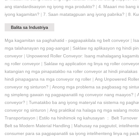
ang standardisasyon ng iyong mga produkto?
|
4. Maaari mo bang i
iyong kagamitan?
|
7. Saan matatagpuan ang iyong pabrika?
|
8. K
Balita sa Industriya
Mga kagamitan sa paghahatid - pagpapakilala ng belt conveyor
|
Is
mga talahanayan ng pag-aangat
|
Saklaw ng aplikasyon ng hindi pin
conveyor
|
Unpowered Roller Conveyor: Isang mahalagang kagamitan
ng roller conveyor
|
Saklaw ng application ng linya ng roller conveyo
katangian ng mga pinapatakbo na roller conveyor at hindi pinalakas
hindi pinapagana na mga conveyor ng roller
|
Ang Unpowered Roller
conveyor ng sinturon?
|
Anong mga problema sa pagbasag ng sintur
ng simpleng gawain ng pagpapanatili ng conveyor nang maayos?
|
conveyor?
|
Tumatakbo ba ang iyong materyal na sistema ng pagha
conveyor ng sinturon
|
Ang praktikal na halaga ng mga walang motor
Transportasyon
|
Estilo na hinihimok ng kahusayan ： Belt Turnover
Belt sa Modern Material Handling
|
Mahusay na pagputol, intelihen
consumer para sa pagpapanatili sa iyong intelihenteng linya ng pac