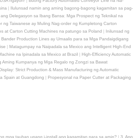
 USA ngayon!
|
Buong Factory Automated Conveyor Line na Na-
sina
|
Ilulunsad namin ang aming bagong-bagong kagamitan sa pag-
ng Delegasyon sa Ibang Bansa: Mga Prospect ng Teknikal na
r ng Taiwanese ay Muling Nag-order ng Kumpletong Carton
s at Carton Cutting Machines na patungo sa Poland
|
Inilunsad ng
 Bander Production Lines ay Umaalis para sa Mga Pandaigdigang
ise
|
Matagumpay na Naipadala sa Mexico ang Intelligent High-End
chine na Ipinadala sa Mexico at Brazil
|
High-Efficiency Automatic
ng Aming Kumpanya ng Mga Regalo ng Zongzi sa Bawat
Display: Strict Production & Mass Manufacturing ng Automatic
sa Spain at Guangdong
|
Propesyonal na Paper Cutter at Packaging
ng mga tauhan upang i-install ang kagamitan para sa amin?
|
3. Ano