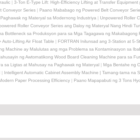
raulic
|
3-Ton E-Type Lift: High-Efficiency Lifting at Transfer Equipmen
lt Conveyor Series
|
Paano Mababago ng Powered Belt Conveyor Serie
na Paghawak ng Materyal sa Modernong Industriya
|
Unpowered Roller Co
wered Roller Conveyor Series ang Daloy ng Materyal Nang Hindi Tu
ay na Bottleneck sa Produksyon para sa Mga Tagagawa ng Makabagong 
Auto-Lifting Air Float Table
|
FORTRAN Inilunsad ang 3-Station at 5-S
ning Machine ay Malulutas ang mga Problema sa Kontaminasyon sa I
ahusayin ng Awtomatikong Wood Board Cleaning Machine para sa Furn
ara sa Ligtas at Mahusay na Paghawak ng Materyal
|
Mga Bentahe ng C
l
|
Intelligent Automatic Cabinet Assembly Machine | Tamang-tama na 
odern Paper Processing Efficiency
|
Paano Mapapabuti ng 3 Tons Hydra