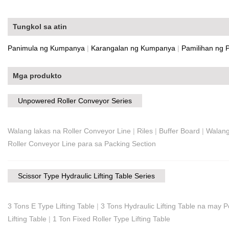
Tungkol sa atin
Panimula ng Kumpanya
|
Karangalan ng Kumpanya
|
Pamilihan ng 
Mga produkto
Unpowered Roller Conveyor Series
Walang lakas na Roller Conveyor Line
|
Riles
|
Buffer Board
|
Walang
Roller Conveyor Line para sa Packing Section
Scissor Type Hydraulic Lifting Table Series
3 Tons E Type Lifting Table
|
3 Tons Hydraulic Lifting Table na may 
Lifting Table
|
1 Ton Fixed Roller Type Lifting Table