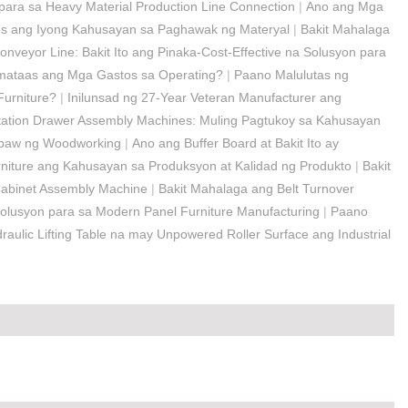
t para sa Heavy Material Production Line Connection
|
Ano ang Mga
s ang Iyong Kahusayan sa Paghawak ng Materyal
|
Bakit Mahalaga
nveyor Line: Bakit Ito ang Pinaka-Cost-Effective na Solusyon para
mataas ang Mga Gastos sa Operating?
|
Paano Malulutas ng
Furniture?
|
Inilunsad ng 27-Year Veteran Manufacturer ang
tation Drawer Assembly Machines: Muling Pagtukoy sa Kahusayan
babaw ng Woodworking
|
Ano ang Buffer Board at Bakit Ito ay
iture ang Kahusayan sa Produksyon at Kalidad ng Produkto
|
Bakit
abinet Assembly Machine
|
Bakit Mahalaga ang Belt Turnover
Solusyon para sa Modern Panel Furniture Manufacturing
|
Paano
ulic Lifting Table na may Unpowered Roller Surface ang Industrial