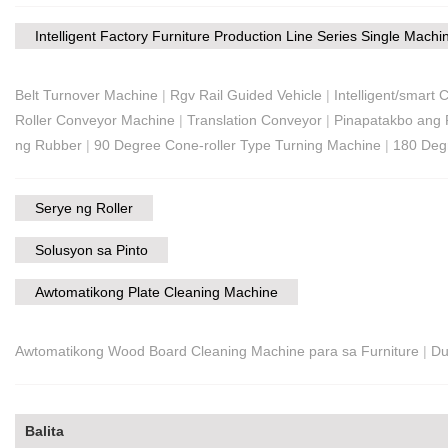
Intelligent Factory Furniture Production Line Series Single Machi
Belt Turnover Machine
|
Rgv Rail Guided Vehicle
|
Intelligent/smar
Roller Conveyor Machine
|
Translation Conveyor
|
Pinapatakbo ang 
ng Rubber
|
90 Degree Cone-roller Type Turning Machine
|
180 Deg
Serye ng Roller
Solusyon sa Pinto
Awtomatikong Plate Cleaning Machine
Awtomatikong Wood Board Cleaning Machine para sa Furniture
|
Du
Balita