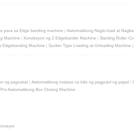
ne para sa Edge banding machine
|
Awtomatikong Naglo-load at Nagbab
ing Machine
|
Koneksyon ng 2 Edgebander Machine
|
Slanting Roller C
 sa Edgebanding Machine
|
Sucker Type Loading at Unloading Machine
yon ng pagsukat
|
Awtomatikong mataas na bilis ng pagputol ng papel
|
|
Pro Awtomatikong Box Closing Machine
Conveyor