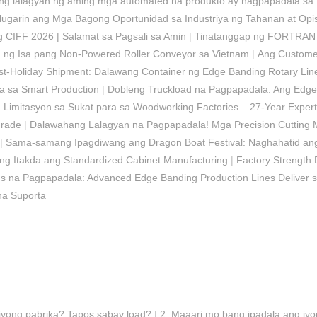
ng lalagyan ng aming mga automated na produkto ay nagpapadala sa
ugarin ang Mga Bagong Oportunidad sa Industriya ng Tahanan at Opi
CIFF 2026 | Salamat sa Pagsali sa Amin
|
Tinatanggap ng FORTRAN a
g Isa pang Non-Powered Roller Conveyor sa Vietnam
|
Ang Custome
t-Holiday Shipment: Dalawang Container ng Edge Banding Rotary Line
ra sa Smart Production
|
Dobleng Truckload na Pagpapadala: Ang Edge
Limitasyon sa Sukat para sa Woodworking Factories – 27-Year Expert
grade
|
Dalawahang Lalagyan na Pagpapadala! Mga Precision Cutting Ma
|
Sama-samang Ipagdiwang ang Dragon Boat Festival: Naghahatid a
 Itakda ang Standardized Cabinet Manufacturing
|
Factory Strength 
s na Pagpapadala: Advanced Edge Banding Production Lines Deliver 
na Suporta
 iyong pabrika? Tapos sabay load?
|
2. Maaari mo bang ipadala ang iyo