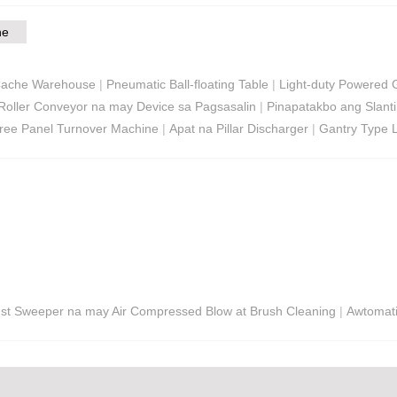
ne
t Cache Warehouse
|
Pneumatic Ball-floating Table
|
Light-duty Powered 
Roller Conveyor na may Device sa Pagsasalin
|
Pinapatakbo ang Slant
ree Panel Turnover Machine
|
Apat na Pillar Discharger
|
Gantry Type 
st Sweeper na may Air Compressed Blow at Brush Cleaning
|
Awtomati