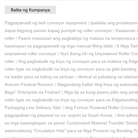
Balita ng Kumpanya
Pagpapanatili ng belt conveyor equipment
|
Ipakilala ang proteksyo
dapat bigyang pansin kapag pumipili ng roller conveyor
|
Kaalaman n
roller
|
Paano maiwasan ang pagkabigo ng mataas na temperatura ng h
kasanayan sa pagpapanatili ng mga manual lifting table
|
6 Mga Tam
unpowered roller conveyor
|
Iba't ibang Uri ng Unpowered Roller Co
roller
|
Ang pagbabalik ng linya ng conveyor para sa makina ng Edg
roller-type na nagbabalik na linya ng conveyor para sa gilid bandin
na loader para sa kahoy na pintuan
|
Vertical at pahalang na talaha
Autumn Festival Reunion
|
Magandang balita! Ang linya ng automat
Bago" Enterprise sa Foshan!
|
Mga tip sa kung paano piliin ang pi
roller-type na nagbabalik na linya ng conveyor para sa Edgebandin
Packaging Line Delivery Site!
|
Ang Fortran Powered Roller Conveyo
pagpapakain ng playwud na na -export sa South Korea.
|
Anti-adhes
sa mga kasangkapan sa panel: Customized Material Transfer Soluti
awtomatikong "Circulation Hub" para sa Mga Proseso ng Banding F