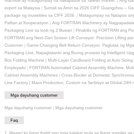
machine ay matagumpay na nakapasok sa Taiwan market.
|
Ang isa
export sa Malaysia
|
Sumali sa Amin sa 2026 CIFF Guangzhou – Gal
package ng muwebles sa CIFF 2026.
|
Matagumpay na Natapos ang 
Palitan at Kooperasyon
|
Ang FORTRAN Machinery ay Nagpapadala n
Packaging Line sa loob ng 2 Buwan
|
Pinabilis ng FORTRAN ang Pos
FORTRAN ang Next-Gen Scissor Lift Conveyor: Precision Lifting pa
Customer
|
Game-Changing Belt Return Conveyor: Paglutas ng Mga 
Packaging Line, Napagtatanto ang Buong proseso ng Intelligent Up
Box Folding Machine | Multi-Layer Cardboard Folding at Auto Sizing
Empleyado
|
FORTRAN Automated Cabinet Assembly Machine: Muling
Cabinet Assembly Machines
|
Cross-Border at Domestic Synchronou
Line Factory | Mass Production, Custom na Serbisyo at Global 24H 
Mga dayuhang customer
Mga dayuhang customer
|
Mga dayuhang customer
Faq
1. Maaari ko bang ihatid ang mga kalakal mula sa ibang supplier sa