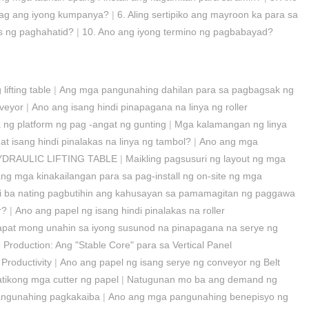
atag ang iyong kumpanya?
|
6. Aling sertipiko ang mayroon ka para sa
s ng paghahatid?
|
10. Ano ang iyong termino ng pagbabayad?
 lifting table
|
Ang mga pangunahing dahilan para sa pagbagsak ng
nveyor
|
Ano ang isang hindi pinapagana na linya ng roller
a ng platform ng pag -angat ng gunting
|
Mga kalamangan ng linya
t isang hindi pinalakas na linya ng tambol?
|
Ano ang mga
DRAULIC LIFTING TABLE
|
Maikling pagsusuri ng layout ng mga
ng mga kinakailangan para sa pag-install ng on-site ng mga
i ba nating pagbutihin ang kahusayan sa pamamagitan ng paggawa
r?
|
Ano ang papel ng isang hindi pinalakas na roller
apat mong unahin sa iyong susunod na pinapagana na serye ng
e Production: Ang "Stable Core" para sa Vertical Panel
Productivity
|
Ano ang papel ng isang serye ng conveyor ng Belt
tikong mga cutter ng papel
|
Natugunan mo ba ang demand ng
 pangunahing pagkakaiba
|
Ano ang mga pangunahing benepisyo ng