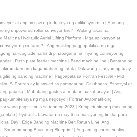
veyor at ang saklaw ng industriya ng aplikasyon nito
|
Ano ang
ho ng unpowered roller conveyor line?
|
Walang lakas na
Maliit na Hydraulic Aerial Lifting Platform
|
Mga aplikasyon at
conveyor ng sinturon?
|
Ang maikling pagpapakilala ng mga
gong na -upgrade na hindi pinapagana na linya ng conveyor ng
bander
|
Push plate feeder machine
|
Bend machine line
|
Bentahe ng
at pakiramdam ang kagandahan ng tatak
|
Dalawang-istasyon ng tulay
sa gilid ng banding machine
|
Pagpapala sa Fortran Festival - Mid
ita! Si Fortran ay iginawad sa pamagat ng "Dalubhasa, Espesyal at
a ng pabrika
|
Mababang gastos at mataas na kahusayan | Ang
apagkumpitensya ng mga negosyo
|
Fortran Awtomatikong
ariwang pagsisimula sa taon ng 2023
|
Kumpletuhin ang makina ng
ga plato
|
Hydraulic Elevator na may 6 na posisyon ng tinidor para
ional Day
|
Edge Banding Machine Belt Return Line: Ang
 at Sama-samang Buuin ang Blueprint!
|
Ang aming carton sealing