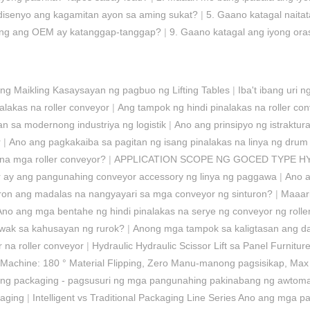
disenyo ang kagamitan ayon sa aming sukat?
|
5. Gaano katagal nait
ung ang OEM ay katanggap-tanggap?
|
9. Gaano katagal ang iyong ora
ang Maikling Kasaysayan ng pagbuo ng Lifting Tables
|
Iba't ibang uri ng
alakas na roller conveyor
|
Ang tampok ng hindi pinalakas na roller co
 sa modernong industriya ng logistik
|
Ano ang prinsipyo ng istraktur
r
|
Ano ang pagkakaiba sa pagitan ng isang pinalakas na linya ng drum a
 na mga roller conveyor?
|
APPLICATION SCOPE NG GOCED TYPE HY
 ay ang pangunahing conveyor accessory ng linya ng paggawa
|
Ano a
on ang madalas na nangyayari sa mga conveyor ng sinturon?
|
Maaar
Ano ang mga bentahe ng hindi pinalakas na serye ng conveyor ng rolle
wak sa kahusayan ng rurok?
|
Anong mga tampok sa kaligtasan ang d
 na roller conveyor
|
Hydraulic Hydraulic Scissor Lift sa Panel Furnitur
 Machine: 180 ° Material Flipping, Zero Manu-manong pagsisikap, Max 
teng packaging - pagsusuri ng mga pangunahing pakinabang ng awtoma
kaging
|
Intelligent vs Traditional Packaging Line Series Ano ang mga