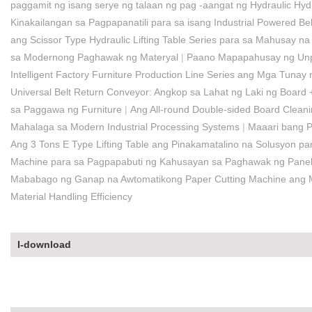
paggamit ng isang serye ng talaan ng pag -aangat ng Hydraulic Hyd
Kinakailangan sa Pagpapanatili para sa isang Industrial Powered Be
ang Scissor Type Hydraulic Lifting Table Series para sa Mahusay 
sa Modernong Paghawak ng Materyal
|
Paano Mapapahusay ng Unpo
Intelligent Factory Furniture Production Line Series ang Mga Tun
Universal Belt Return Conveyor: Angkop sa Lahat ng Laki ng Board + 
sa Paggawa ng Furniture​
|
Ang All-round Double-sided Board Clea
Mahalaga sa Modern Industrial Processing Systems
|
Maaari bang P
Ang 3 Tons E Type Lifting Table ang Pinakamatalino na Solusyon p
Machine para sa Pagpapabuti ng Kahusayan sa Paghawak ng Pane
Mababago ng Ganap na Awtomatikong Paper Cutting Machine ang M
Material Handling Efficiency
I-download