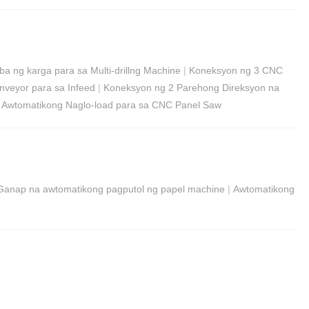
a ng karga para sa Multi-drillng Machine
|
Koneksyon ng 3 CNC
onveyor para sa Infeed
|
Koneksyon ng 2 Parehong Direksyon na
|
Awtomatikong Naglo-load para sa CNC Panel Saw
Ganap na awtomatikong pagputol ng papel machine
|
Awtomatikong