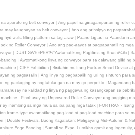
n na aparato ng belt conveyor
|
Ang papel na ginagampanan ng roller con
a may kaugnayan sa belt conveyor
|
Ano ang prinsipyo ng pagtatraba
ydraulic lifting platform sa tag-araw
|
Paano Ligtas na Paandarin ang 
pok ng Roller Conveyor
|
Ano ang pag-aayos at pagpapanatili ng mga 
nveyor
|
DUST SWEEPERï¼ˆAwtomatikong Paglilinis ng Brushï¼‰
|
Ba
ebanding
|
Awtomatikong linya ng conveyor para sa dalawang gilid ng 
g machine
|
CIFF Exhibition | Bisitahin muli ang Fortran Smart Device 
nayan ng pagsasalin
|
Ang linya ng pagbabalik ng uri ng sinturon para 
ion ng packaging ay nagtutulungan na may go perpekto
|
Magandang bal
nakamahusay na kalidad ng linya ng paggawa ng kasangkapan sa pabrik
g machine
|
Pinahusay ng Unpowered Roller Conveyor ang pagiging m
r ay ihambing sa mga mula sa iba pang mga tatak
|
FORTRAN - Isang s
ion frame-type awtomatikong pag-load at pag-load machine para sa m
on
|
Double Festivals, Buong Kagalakan: Maligayang Mid-Autumn & Nat
urniture Edge Banding
|
Sumali sa Expo, Lumikha gamit ang Ingenuity,