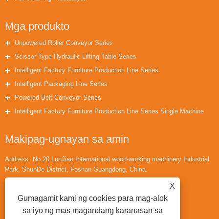
Mga produkto
Unpowered Roller Conveyor Series
Scissor Type Hydraulic Lifting Table Series
Intelligent Factory Furniture Production Line Series
Intelligent Packaging Line Series
Powered Belt Conveyor Series
Intelligent Factory Furniture Production Line Series Single Machine
Makipag-ugnayan sa amin
Address:
No.20 LunJiao International wood-working machinery Industrial
Park, ShunDe District, Foshan Guangdong, China.
Telepono:
+86-18566433942
X
Email:
huaihuailiu1@gmail.com
Gumagamit kami ng cookies para mag-alok
sa iyo ng mas magandang karanasan sa