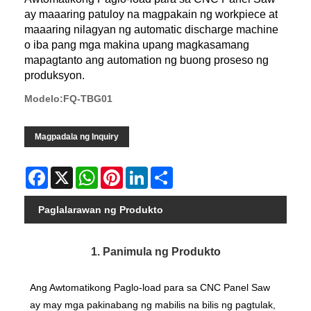
ay maaaring patuloy na magpakain ng workpiece at
maaaring nilagyan ng automatic discharge machine
o iba pang mga makina upang magkasamang
mapagtanto ang automation ng buong proseso ng
produksyon.
Modelo:FQ-TBG01
Magpadala ng Inquiry
Facebook
X
WhatsApp
Pinterest
LinkedIn
Share
Paglalarawan ng Produkto
1. Panimula ng Produkto
Ang Awtomatikong Paglo-load para sa CNC Panel Saw
ay may mga pakinabang ng mabilis na bilis ng pagtulak,