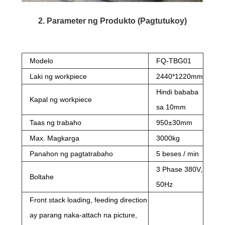
2. Parameter ng Produkto (Pagtutukoy)
Modelo
FQ-TBG01
Laki ng workpiece
2440*1220mm
Hindi bababa
Kapal ng workpiece
sa 10mm
Taas ng trabaho
950±30mm
Max. Magkarga
3000kg
Panahon ng pagtatrabaho
5 beses / min
3 Phase 380V,
Boltahe
50Hz
Front stack loading, feeding direction
ay parang naka-attach na picture,