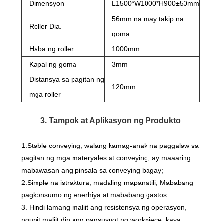
Dimensyon
L1500*W1000*H900±50mm
56mm na may takip na
Roller Dia.
goma
Haba ng roller
1000mm
Kapal ng goma
3mm
Distansya sa pagitan ng
120mm
mga roller
3. Tampok at Aplikasyon ng Produkto
1.Stable conveying, walang kamag-anak na paggalaw sa
pagitan ng mga materyales at conveying, ay maaaring
mabawasan ang pinsala sa conveying bagay;
2.Simple na istraktura, madaling mapanatili; Mababang
pagkonsumo ng enerhiya at mababang gastos.
3. Hindi lamang maliit ang resistensya ng operasyon,
ngunit maliit din ang pagsusuot ng workpiece, kaya