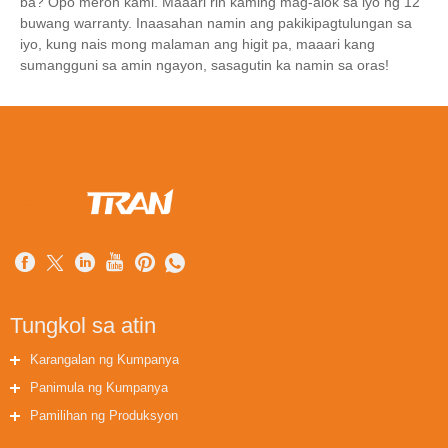
ba? Opo meron kami. Maaari rin kaming mag-alok sa iyo ng 12
buwang warranty. Inaasahan namin ang pakikipagtulungan sa
iyo, kung nais mong malaman ang higit pa, maaari kang
sumangguni sa amin ngayon, sasagutin ka namin sa oras!
Tungkol sa atin
Karangalan ng Kumpanya
Panimula ng Kumpanya
Pamilihan ng Produksyon