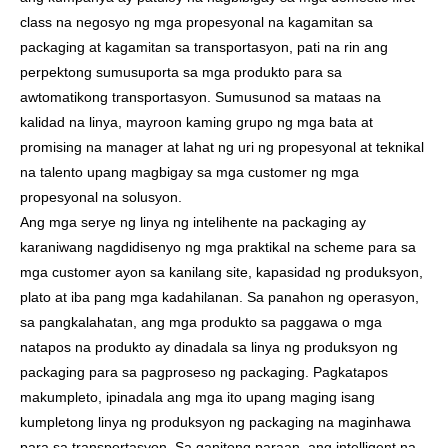
class na negosyo ng mga propesyonal na kagamitan sa
packaging at kagamitan sa transportasyon, pati na rin ang
perpektong sumusuporta sa mga produkto para sa
awtomatikong transportasyon. Sumusunod sa mataas na
kalidad na linya, mayroon kaming grupo ng mga bata at
promising na manager at lahat ng uri ng propesyonal at teknikal
na talento upang magbigay sa mga customer ng mga
propesyonal na solusyon.
Ang mga serye ng linya ng intelihente na packaging ay
karaniwang nagdidisenyo ng mga praktikal na scheme para sa
mga customer ayon sa kanilang site, kapasidad ng produksyon,
plato at iba pang mga kadahilanan. Sa panahon ng operasyon,
sa pangkalahatan, ang mga produkto sa paggawa o mga
natapos na produkto ay dinadala sa linya ng produksyon ng
packaging para sa pagproseso ng packaging. Pagkatapos
makumpleto, ipinadala ang mga ito upang maging isang
kumpletong linya ng produksyon ng packaging na maginhawa
para sa transportasyon. Sa ganitong paraan, ang intelligent na