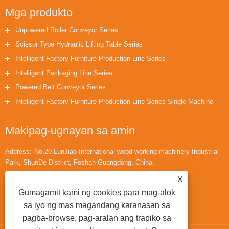
Mga produkto
Unpowered Roller Conveyor Series
Scissor Type Hydraulic Lifting Table Series
Intelligent Factory Furniture Production Line Series
Intelligent Packaging Line Series
Powered Belt Conveyor Series
Intelligent Factory Furniture Production Line Series Single Machine
Makipag-ugnayan sa amin
Address:
No.20 LunJiao International wood-working machinery Industrial
Park, ShunDe District, Foshan Guangdong, China.
Telepono:
+86-18566433942
X
Email:
huaihuailiu1@gmail.com
Gumagamit kami ng cookies para mag-alok
sa iyo ng mas magandang karanasan sa
pagba-browse, pag-aralan ang trapiko sa