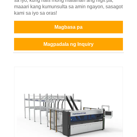
sa iyo, kung nais mong malaman ang higit pa,
maaari kang kumunsulta sa amin ngayon, sasagot
kami sa iyo sa oras!
Magbasa pa
Magpadala ng Inquiry